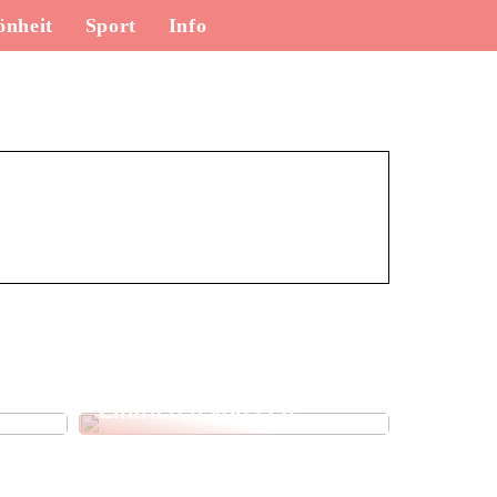
önheit
Sport
Info
für
So funktioniert das
Einfrieren von Fett