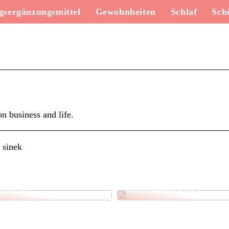
sergänzungsmittel
Gewohnheiten
Schlaf
Sch
n business and life.
 sinek
lten Sie schöne Haut
Erstellen Sie ein
natürlicher
unglaubliches Event 
pflege
Ihre Mitarbeiter