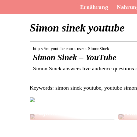
Ernährung
Nahrung
Simon sinek youtube
http s://m.youtube.com › user › SimonSinek
Simon Sinek – YouTube
Simon Sinek answers live audience questions o
Keywords: simon sinek youtube, youtube simon
Erha
Gesund und lecker
mit 
zugleich
Haut