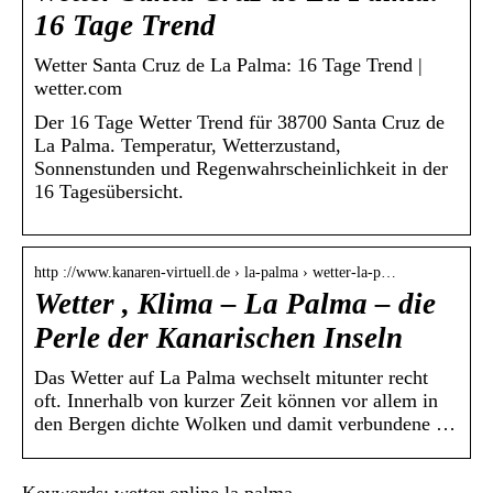
16 Tage Trend
Wetter Santa Cruz de La Palma: 16 Tage Trend |
wetter.com
Der 16 Tage Wetter Trend für 38700 Santa Cruz de
La Palma. Temperatur, Wetterzustand,
Sonnenstunden und Regenwahrscheinlichkeit in der
16 Tagesübersicht.
http ://www.kanaren-virtuell.de › la-palma › wetter-la-p…
Wetter , Klima – La Palma – die
Perle der Kanarischen Inseln
Das Wetter auf La Palma wechselt mitunter recht
oft. Innerhalb von kurzer Zeit können vor allem in
den Bergen dichte Wolken und damit verbundene …