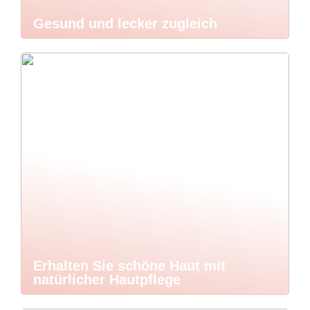
Gesund und lecker zugleich
Erhalten Sie schöne Haut mit
natürlicher Hautpflege